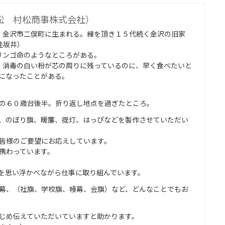
松 村松商事株式会社）
、金沢市二俣町に生まれる。縁を頂き１５代続く金沢の旧家
姓坂井）
リンゴ命のようなところがある。
、消毒の白い粉が芯の周りに残っているのに、早く食べたいと
になったことがある。
の６０歳台後半。折り返し地点を過ぎたところ。
、のぼり旗、暖簾、提灯、はっぴなどを製作させていただい
皆様のご要望にお応えしています。
携わっています。
を思い浮かべながら仕事に取り組んでいます。
幕、（社旗、学校旗、幔幕、会旗）など、どんなことでもお
じめ伝えていただいていますと助かります。