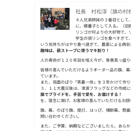
社長 村松淳（旗の村
４人兄弟姉妹の３番目として
に、婿養子として入る。（旧
リンゴが何よりの大好物で、
学生の頃リンゴを食べすぎて
いう気持ちがはやり食べ過ぎて、農薬による病気
趣味は、薪ストーブに使うマキ
割り！
人の寿命が１２０年説を唱え今が、青春真っ盛り
皆様の喜んでいただけるようオーダー品の旗、幕
ています。
また、両面のぼり「表裏一体」を３年かけて作り
３．１１大震災後は、津波フラッグなどの作成に
旗でプライドを、手芸で愛を、お届けする！
を、理念に掲げ、お客様の喜んでいただけるお顔
旗、幕、のぼり旗、提灯、はっぴ、横断幕、懸垂
問い合わせください。
また、ご予算、納期などございましたら、あらか