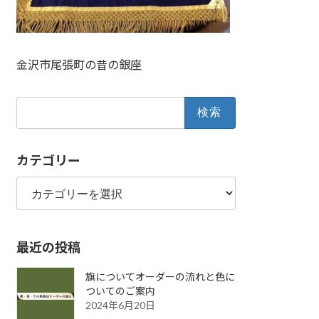
金沢市尾張町の昔の銀座
検
索:
カテゴリー
カ
テ
ゴ
リ
最近の投稿
ー
旗についてオーダーの流れと色に
ついてのご案内
2024年6月20日