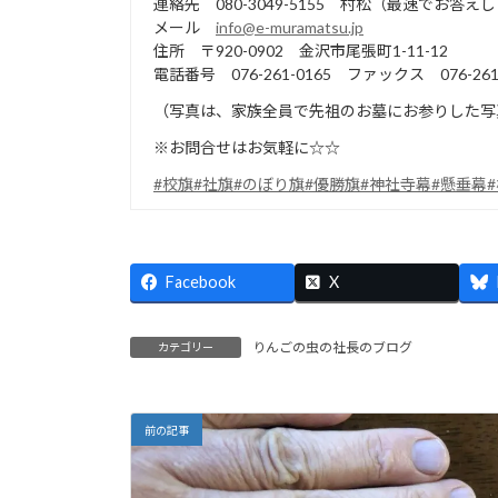
連絡先 080-3049-5155 村松（最速でお答え
メール
info@e-muramatsu.jp
住所 〒920-0902 金沢市尾張町1-11-12
電話番号 076-261-0165 ファックス 076-261-
（写真は、家族全員で先祖のお墓にお参りした写真20
※お問合せはお気軽に☆☆
#校旗
#社旗
#のぼり旗
#優勝旗
#神社寺幕
#懸垂幕
Facebook
X
りんごの虫の社長のブログ
カテゴリー
前の記事