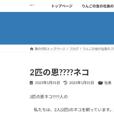
コ
ナ
トップページ
りんごの虫の社長の
ン
ビ
テ
ゲ
ン
ー
ツ
シ
へ
ョ
ス
ン
キ
に
旗の村松トップページ
ブログ
りんごの虫の社長のブ
ッ
移
プ
動
2匹の恩????ネコ
最
2023年1月31日
2023年1月31日
社長
終
更
2
匹の恩ネコ
????
人の
新
日
時
私たちは、
2
人
(2
匹
)
のネコを飼っています。
: