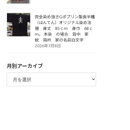
完全染め抜きGポプリン製長半纏
（はんてん）オリジナル染め法
被 身丈 85ｃｍ 身巾 68ｃ
ｍ。 本染 の場合 背中 家
紋 両衿 家の名前白文字
2026年7月8日
月別アーカイブ
月
別
ア
ー
カ
イ
ブ