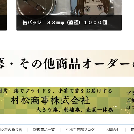
缶バッジ ３８㎜φ（直径）１０００個
2023年2月3日
舗女将の独り言
取扱商品一覧
村松手芸部ブログ
お問合せ