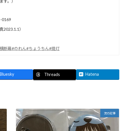
します。）
0169
23.1.1）
#横断幕
#のれん
#ちょうちん
#提灯
Bluesky
Hatena
Threads
次の記事