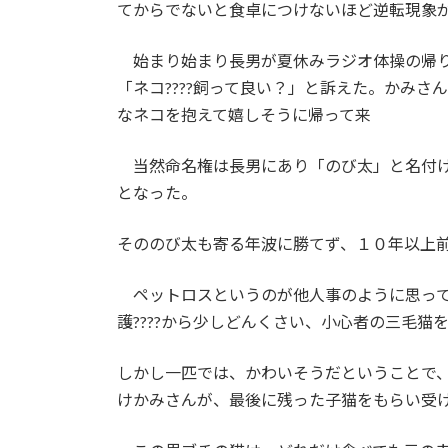
てからでないと食卓につけないほど逆転現象
始まり始まり長男が夏休みラジオ体操の帰り
「ネコ
????
飼って良い？」と訴えた。かみさ
なネコを抱えて嬉しそうに帰って来
当然命名権は長男にあり「のび太」と名付け
となった。
そののび太も寄る年波に勝てず、１０年以上
ペットロスというのが他人事のように思って
護????から少しどんくさい、小心者の三毛猫
しかし一匹では、かわいそうだということで
けかみさんが、最後に残った子猫をもらい受