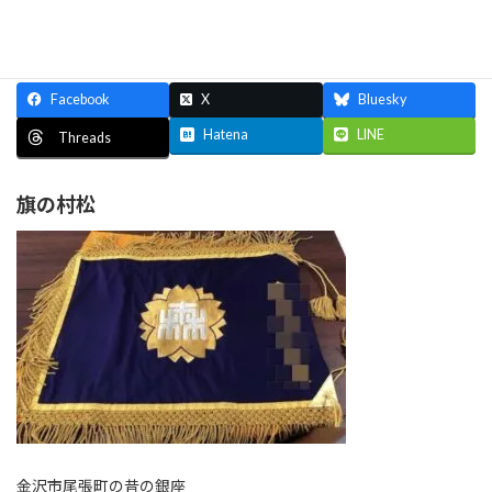
石川県金沢市尾張町 / 営業時間：月曜〜金曜 8:30〜17:30
Facebook
X
Bluesky
Hatena
LINE
Threads
旗の村松
金沢市尾張町の昔の銀座