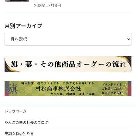
2026年7月8日
月別アーカイブ
月
別
ア
ー
カ
イ
ブ
トップページ
りんごの虫の社長のブログ
老舗女将の独り言