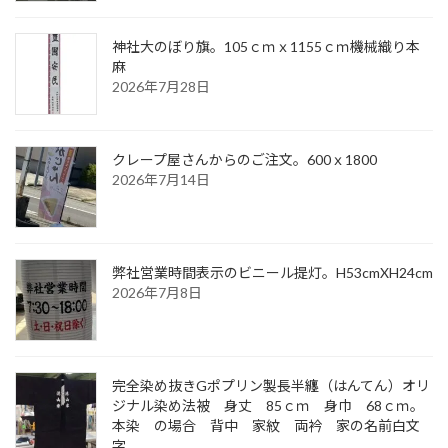
神社大のぼり旗。105ｃｍｘ1155ｃｍ機械織り本
麻
2026年7月28日
クレープ屋さんからのご注文。600ｘ1800
2026年7月14日
弊社営業時間表示のビニール提灯。H53cmXH24cm
2026年7月8日
完全染め抜きGポプリン製長半纏（はんてん）オリ
ジナル染め法被 身丈 85ｃｍ 身巾 68ｃｍ。
本染 の場合 背中 家紋 両衿 家の名前白文
字