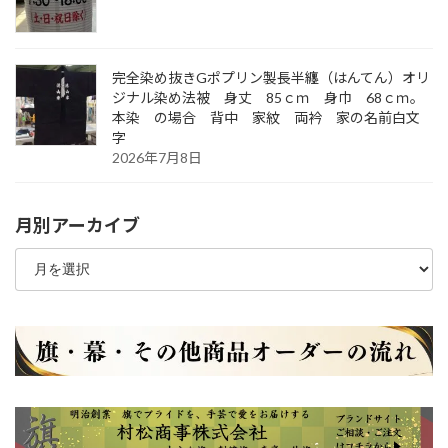
完全染め抜きGポプリン製長半纏（はんてん）オリ
ジナル染め法被 身丈 85ｃｍ 身巾 68ｃｍ。
本染 の場合 背中 家紋 両衿 家の名前白文
字
2026年7月8日
月別アーカイブ
月
別
ア
ー
カ
イ
ブ