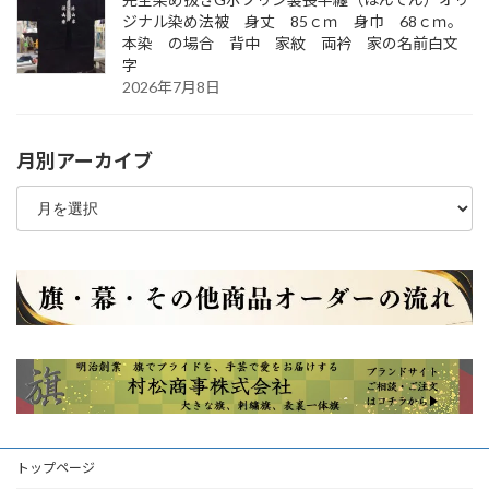
ジナル染め法被 身丈 85ｃｍ 身巾 68ｃｍ。
本染 の場合 背中 家紋 両衿 家の名前白文
字
2026年7月8日
月別アーカイブ
月
別
ア
ー
カ
イ
ブ
トップページ