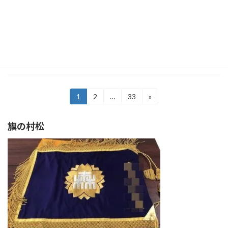
100ｘ150ｃｍ トロマット 両面 何故トロマッ
トに？ 外に掲げるので耐久性が必要です。 耐
久性のあるエクスランよりリーズナブルで、し
かもしっかりしているので貧相になりません。
自信をもって社旗にお作りいたしました […]
続きを読む
投
1
2
…
33
»
固
固
固
定
定
定
稿
ペ
ペ
ペ
旗の村松
ー
ー
ー
の
ジ
ジ
ジ
ペ
ー
ジ
送
り