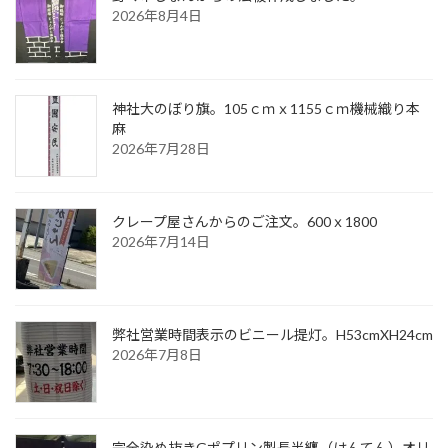
2026年8月4日
神社大のぼり旗。105ｃｍｘ1155ｃｍ機械織り本
麻
2026年7月28日
クレープ屋さんからのご注文。600ｘ1800
2026年7月14日
弊社営業時間表示のビニール提灯。H53cmXH24cm
2026年7月8日
完全染め抜きGポプリン製長半纏（はんてん）オリ