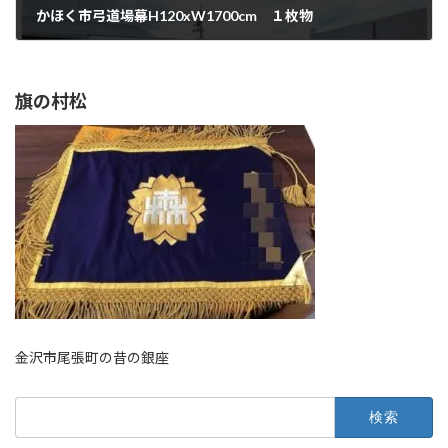
かほく市弓道場幕H120xW1700cm １枚物
2024年3月25日
旗の村松
金沢市尾張町の昔の銀座
検
索: