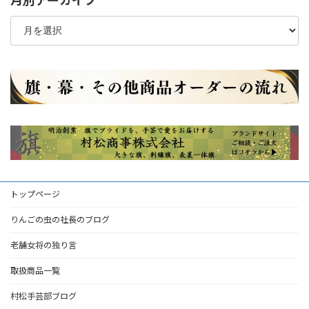
月別アーカイブ
月
別
ア
ー
カ
イ
ブ
トップページ
りんごの虫の社長のブログ
老舗女将の独り言
取扱商品一覧
村松手芸部ブログ