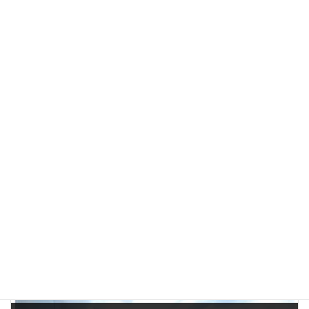
前の記事
岡山県の会社から社旗の注文を村松商事㈱いただき製作しました。
2024年3月18日
次の記事