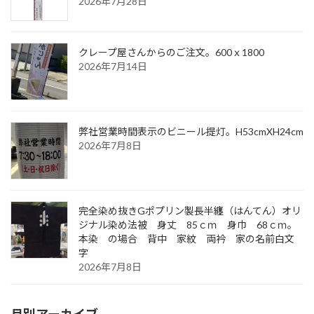
2026年7月28日
クレープ屋さんからのご注文。600ｘ1800
2026年7月14日
弊社営業時間表示のビニール提灯。H53cmXH24cm
2026年7月8日
完全染め抜きGポプリン製長半纏（はんてん）オリ
ジナル染め法被 身丈 85ｃｍ 身巾 68ｃｍ。
本染 の場合 背中 家紋 両衿 家の名前白文
字
2026年7月8日