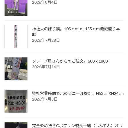
2026年8月4日
神社大のぼり旗。105ｃｍｘ1155ｃｍ機械織り本
麻
2026年7月28日
クレープ屋さんからのご注文。600ｘ1800
2026年7月14日
弊社営業時間表示のビニール提灯。H53cmXH24cm
2026年7月8日
完全染め抜きGポプリン製長半纏（はんてん）オリ