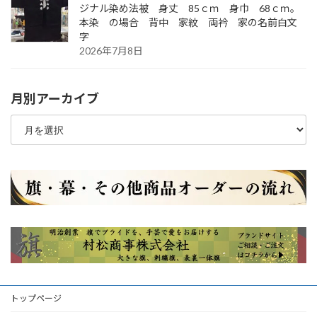
ジナル染め法被 身丈 85ｃｍ 身巾 68ｃｍ。
本染 の場合 背中 家紋 両衿 家の名前白文
字
2026年7月8日
月別アーカイブ
月
別
ア
ー
カ
イ
ブ
トップページ