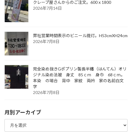
クレープ屋さんからのご注文。600ｘ1800
2026年7月14日
弊社営業時間表示のビニール提灯。H53cmXH24cm
2026年7月8日
完全染め抜きGポプリン製長半纏（はんてん）オリ
ジナル染め法被 身丈 85ｃｍ 身巾 68ｃｍ。
本染 の場合 背中 家紋 両衿 家の名前白文
字
2026年7月8日
月別アーカイブ
月
別
ア