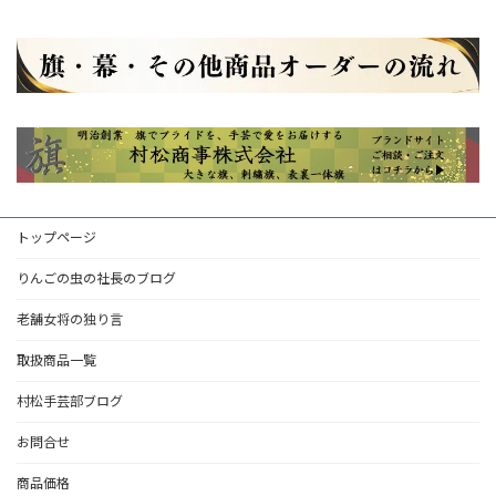
ー
カ
イ
ブ
トップページ
りんごの虫の社長のブログ
老舗女将の独り言
取扱商品一覧
村松手芸部ブログ
お問合せ
商品価格