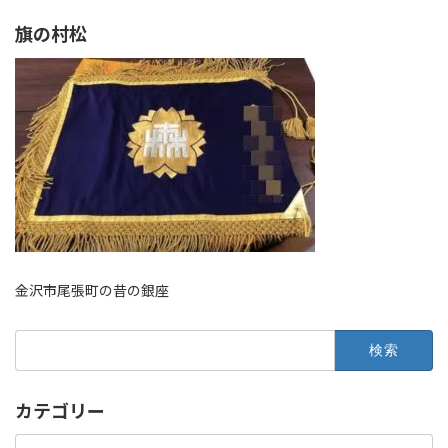
旗の村松
金沢市尾張町の昔の銀座
検
索:
カテゴリー
カ