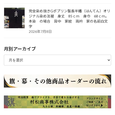
完全染め抜きGポプリン製長半纏（はんてん）オリ
ジナル染め法被 身丈 85ｃｍ 身巾 68ｃｍ。
本染 の場合 背中 家紋 両衿 家の名前白文
字
2026年7月8日
月別アーカイブ
月
別
ア
ー
カ
イ
ブ