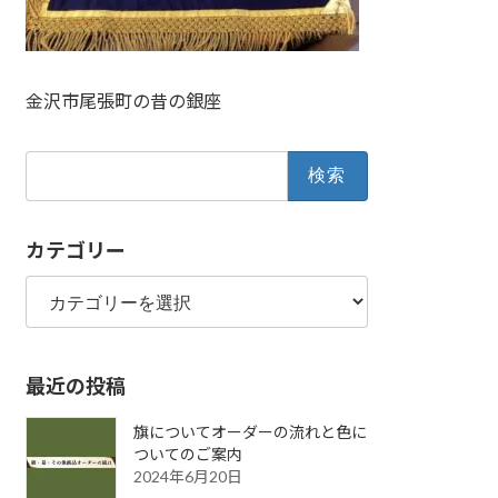
金沢市尾張町の昔の銀座
検
索:
カテゴリー
カ
テ
ゴ
リ
最近の投稿
ー
旗についてオーダーの流れと色に
ついてのご案内
2024年6月20日