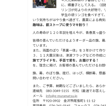
に、婿養子として入る。（旧
リンゴが何よりの大好物で、
学生の頃リンゴを食べすぎて
いう気持ちがはやり食べ過ぎて、農薬による病気
趣味は、薪ストーブに使うマキ
割り！
人の寿命が１２０年説を唱え今が、青春真っ盛り
皆様の喜んでいただけるようオーダー品の旗、幕
ています。
また、両面のぼり「表裏一体」を３年かけて作り
３．１１大震災後は、津波フラッグなどの作成に
旗でプライドを、手芸で愛を、お届けする！
を、理念に掲げ、お客様の喜んでいただけるお顔
旗、幕、のぼり旗、提灯、はっぴ、横断幕、懸垂
問い合わせください。
また、ご予算、納期などございましたら、あらか
連絡先 080-3049-5155 村松（最速でお答え
メール
info@e-muramatsu.jp
住所 〒920-0902 金沢市尾張町1-11-12
電話番号 076-261-0165 ファックス 076-261-