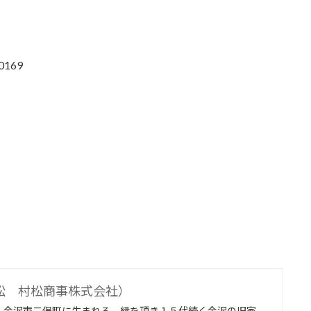
0169
松 村松商事株式会社）
、金沢市二俣町に生まれる。縁を頂き１５代続く金沢の旧家