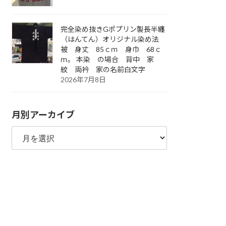
完全染め抜きGポプリン製長半纏
（はんてん）オリジナル染め法
被 身丈 85ｃｍ 身巾 68ｃ
ｍ。 本染 の場合 背中 家
紋 両衿 家の名前白文字
2026年7月8日
月別アーカイブ
月
別
ア
ー
カ
イ
ブ