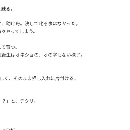
れ触る。
と、助け舟。決して叱る事はなかった。
々やってしまう。
えて育つ。
同級生はオネショの、オの字もない様子。
。
しく、そのまま押し入れに片付ける。
ー？」と、チクリ。