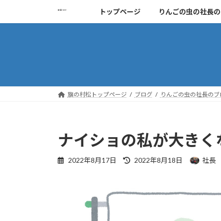
コ
ナ
トップページ
りんごの虫の社長の
ン
ビ
テ
ゲ
ン
ー
ツ
シ
へ
ョ
ス
ン
キ
に
旗の村松トップページ
ブログ
りんごの虫の社長のブ
ッ
移
プ
動
ナイショの私が大きく
最
2022年8月17日
2022年8月18日
社長
終
更
新
日
時
: