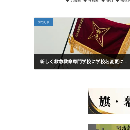
応援幕
拝殿幕
提灯
揚巻
前の記事
新しく救急救命専門学校に学校名変更に伴う旗の刺繍の修正と、屋内学校旗の作成
2023年7月1日