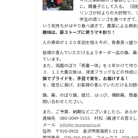
に、婿養子として入る。（旧
リンゴが何よりの大好物で、
学生の頃リンゴを食べすぎて
いう気持ちがはやり食べ過ぎて、農薬による病気
趣味は、薪ストーブに使うマキ
割り！
人の寿命が１２０年説を唱え今が、青春真っ盛り
皆様の喜んでいただけるようオーダー品の旗、幕
ています。
また、両面のぼり「表裏一体」を３年かけて作り
３．１１大震災後は、津波フラッグなどの作成に
旗でプライドを、手芸で愛を、お届けする！
を、理念に掲げ、お客様の喜んでいただけるお顔
旗、幕、のぼり旗、提灯、はっぴ、横断幕、懸垂
問い合わせください。
また、ご予算、納期などございましたら、あらか
連絡先 080-3049-5155 村松（最速でお答え
メール
info@e-muramatsu.jp
住所 〒920-0902 金沢市尾張町1-11-12
電話番号 076-261-0165 ファックス 076-261-