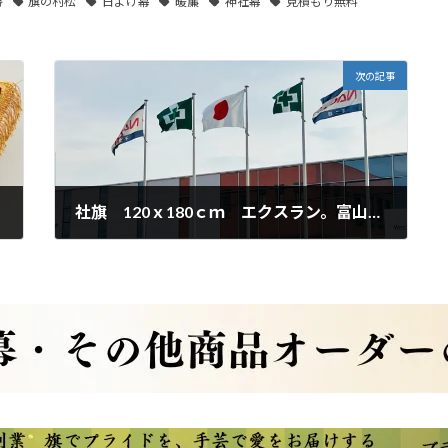
房
旗の村松
日よけ幕
暖簾
神社幕
見積もり無料
次の記事
社旗 120ｘ180ｃｍ エクスラン。富山県㈱不二越様
2023年7月21日