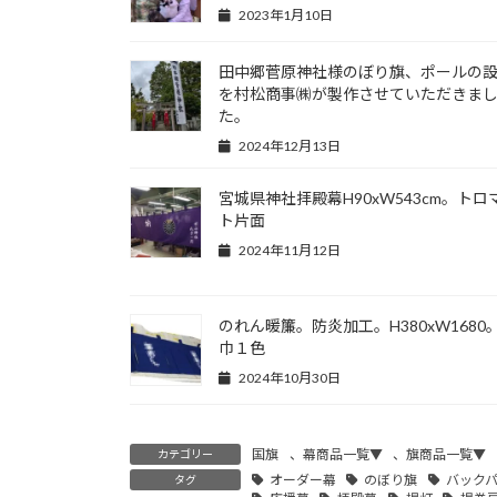
2023年1月10日
田中郷菅原神社様のぼり旗、ポールの
を村松商事㈱が製作させていただきま
た。
2024年12月13日
宮城県神社拝殿幕H90xW543cm。トロ
ト片面
2024年11月12日
のれん暖簾。防炎加工。H380xW1680
巾１色
2024年10月30日
国旗
、
幕商品一覧▼
、
旗商品一覧▼
カテゴリー
オーダー幕
のぼり旗
バック
タグ