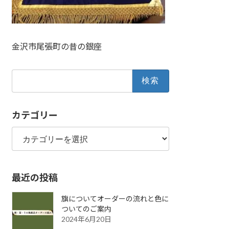
金沢市尾張町の昔の銀座
検
索:
カテゴリー
カ
テ
ゴ
リ
最近の投稿
ー
旗についてオーダーの流れと色に
ついてのご案内
2024年6月20日