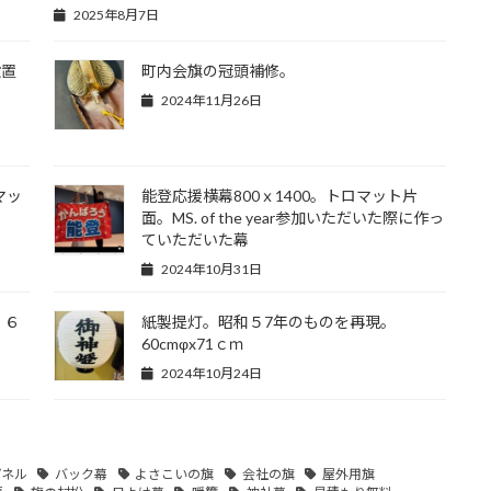
2025年8月7日
設置
町内会旗の冠頭補修。
し
2024年11月26日
マッ
能登応援横幕800ｘ1400。トロマット片
面。MS. of the year参加いただいた際に作っ
ていただいた幕
2024年10月31日
。６
紙製提灯。昭和５7年のものを再現。
60cmφx71ｃｍ
2024年10月24日
パネル
バック幕
よさこいの旗
会社の旗
屋外用旗