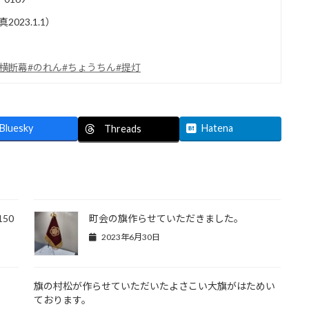
23.1.1）
#横断幕
#のれん
#ちょうちん
#提灯
Bluesky
Hatena
Threads
50
町会の旗作らせていただきました。
2023年6月30日
と
旗の村松が作らせていただいたよさこい大旗がはためい
ております。