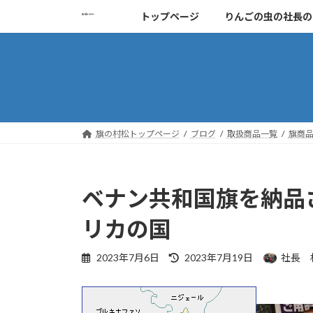
コ
ナ
トップページ
りんごの虫の社長の
ン
ビ
テ
ゲ
ン
ー
ツ
シ
へ
ョ
ス
ン
キ
に
旗の村松トップページ
ブログ
取扱商品一覧
旗商
ッ
移
プ
動
ベナン共和国旗を納品
リカの国
最
2023年7月6日
2023年7月19日
社長 
終
更
新
日