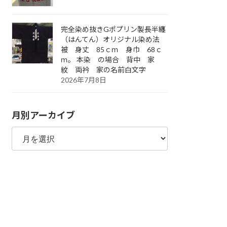
完全染め抜きGポプリン製長半纏
（はんてん）オリジナル染め法
被 身丈 85ｃｍ 身巾 68ｃ
ｍ。 本染 の場合 背中 家
紋 両衿 家の名前白文字
2026年7月8日
月別アーカイブ
月
別
ア
ー
カ
イ
ブ