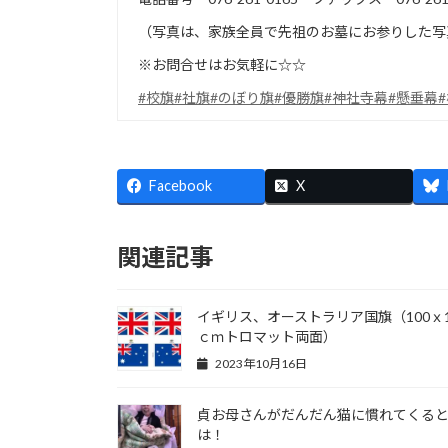
（写真は、家族全員で先祖のお墓にお参りした写真20
※お問合せはお気軽に☆☆
#校旗
#社旗
#のぼり旗
#優勝旗
#神社寺幕
#懸垂幕
Facebook
X
関連記事
イギリス、オーストラリア国旗（100ｘ1
ｃｍトロマット両面）
2023年10月16日
貞お母さんがだんだん猫に慣れてくる
は！