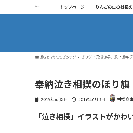
コ
ナ
トップページ
りんごの虫の社長の
ン
ビ
テ
ゲ
ン
ー
ツ
シ
へ
ョ
ス
ン
キ
に
旗の村松トップページ
ブログ
取扱商品一覧
旗商
ッ
移
プ
動
奉納泣き相撲のぼり旗
最
2019年6月3日
2019年6月3日
村松商
終
更
新
「泣き相撲」イラストがかわい
日
時
: