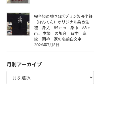
完全染め抜きGポプリン製長半纏
（はんてん）オリジナル染め法
被 身丈 85ｃｍ 身巾 68ｃ
ｍ。 本染 の場合 背中 家
紋 両衿 家の名前白文字
2026年7月8日
月別アーカイブ
月
別
ア
ー
カ
イ
ブ