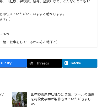
幕、（社旗、学校旗、幔幕、会旗）など、どんなことでもお
じめ伝えていただいていますと助かります。
します。）
0169
一緒に仕事をしているかみさん範子と）
Bluesky
Hatena
Threads
めい
田中郷菅原神社様のぼり旗、ポールの設置
を村松商事㈱が製作させていただきまし
た。