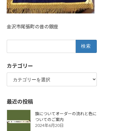
金沢市尾張町の昔の銀座
検
索:
カテゴリー
カ
テ
ゴ
リ
最近の投稿
ー
旗についてオーダーの流れと色に
ついてのご案内
2024年6月20日