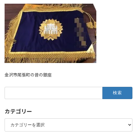
金沢市尾張町の昔の銀座
検
索:
カテゴリー
カ
テ
ゴ
リ