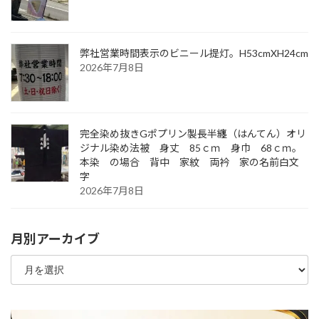
弊社営業時間表示のビニール提灯。H53cmXH24cm
2026年7月8日
完全染め抜きGポプリン製長半纏（はんてん）オリ
ジナル染め法被 身丈 85ｃｍ 身巾 68ｃｍ。
本染 の場合 背中 家紋 両衿 家の名前白文
字
2026年7月8日
月別アーカイブ
月
別
ア
ー
カ