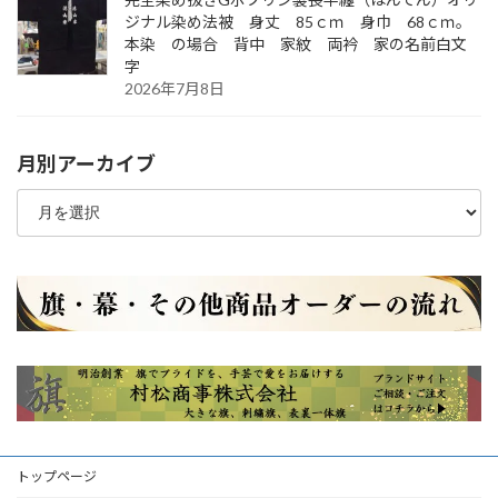
ジナル染め法被 身丈 85ｃｍ 身巾 68ｃｍ。
本染 の場合 背中 家紋 両衿 家の名前白文
字
2026年7月8日
月別アーカイブ
月
別
ア
ー
カ
イ
ブ
トップページ