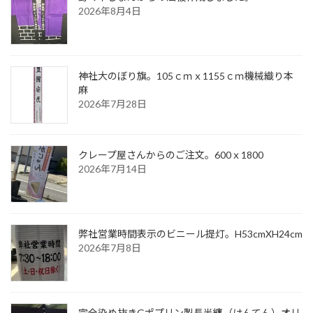
2026年8月4日
神社大のぼり旗。105ｃｍｘ1155ｃｍ機械織り本
麻
2026年7月28日
クレープ屋さんからのご注文。600ｘ1800
2026年7月14日
弊社営業時間表示のビニール提灯。H53cmXH24cm
2026年7月8日
完全染め抜きGポプリン製長半纏（はんてん）オリ