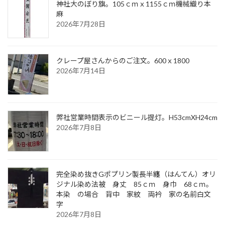
神社大のぼり旗。105ｃｍｘ1155ｃｍ機械織り本
麻
2026年7月28日
クレープ屋さんからのご注文。600ｘ1800
2026年7月14日
弊社営業時間表示のビニール提灯。H53cmXH24cm
2026年7月8日
完全染め抜きGポプリン製長半纏（はんてん）オリ
ジナル染め法被 身丈 85ｃｍ 身巾 68ｃｍ。
本染 の場合 背中 家紋 両衿 家の名前白文
字
2026年7月8日