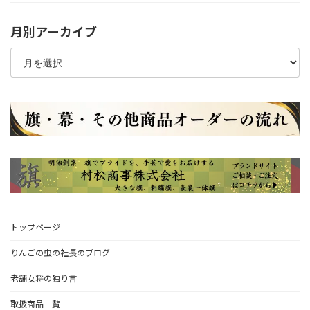
月別アーカイブ
月
別
ア
ー
カ
イ
ブ
トップページ
りんごの虫の社長のブログ
老舗女将の独り言
取扱商品一覧