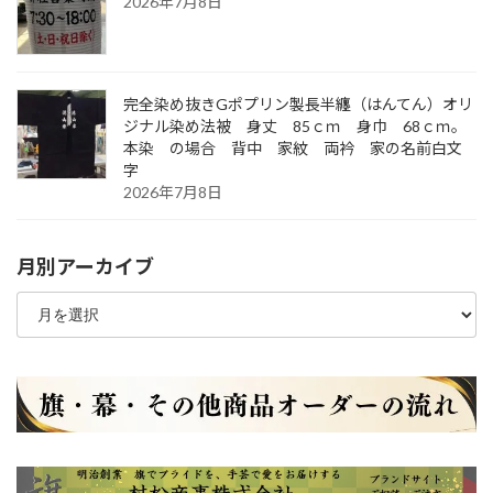
2026年7月8日
完全染め抜きGポプリン製長半纏（はんてん）オリ
ジナル染め法被 身丈 85ｃｍ 身巾 68ｃｍ。
本染 の場合 背中 家紋 両衿 家の名前白文
字
2026年7月8日
月別アーカイブ
月
別
ア
ー
カ
イ
ブ