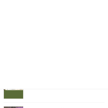
金沢市尾張町の昔の銀座
検
索:
カテゴリー
カ
テ
ゴ
リ
ー
最近の投稿
旗についてオーダーの流れと色についてのご案内
2024年6月20日