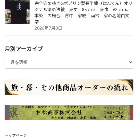
完全染め抜きGポプリン製長半纏（はんてん）オリ
ジナル染め法被 身丈 85ｃｍ 身巾 68ｃｍ。
本染 の場合 背中 家紋 両衿 家の名前白文
字
2026年7月8日
月別アーカイブ
月
別
ア
ー
カ
イ
ブ
トップページ