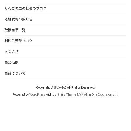
りんごの虫の社長のブログ
老舗女将の独り言
取扱商品一覧
村松手芸部ブログ
お問合せ
商品価格
商品について
Copyright © 旗の村松 All Rights Reserved.
Powered by
WordPress
with
Lightning Theme
&
VK All in One Expansion Unit