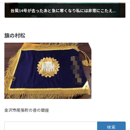
台風14号が去ったあと急に寒くなり私には非常にこたえる。夏の蚊帳と、冬の炬燵の思い出(暑さ寒さを凌ぐ)
2022年9月21日
旗の村松
金沢市尾張町の昔の銀座
検