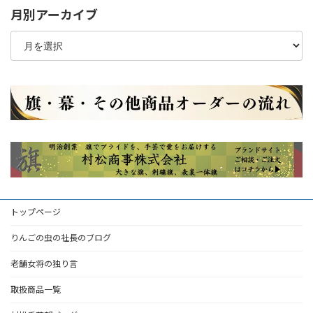
月別アーカイブ
月
別
ア
ー
カ
イ
ブ
トップページ
りんごの虫の社長のブログ
老舗女将の独り言
取扱商品一覧