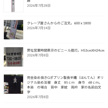
麻
2026年7月28日
クレープ屋さんからのご注文。600ｘ1800
2026年7月14日
弊社営業時間表示のビニール提灯。H53cmXH24cm
2026年7月8日
完全染め抜きGポプリン製長半纏（はんてん）オリ
ジナル染め法被 身丈 85ｃｍ 身巾 68ｃｍ。
本染 の場合 背中 家紋 両衿 家の名前白文
字
2026年7月8日