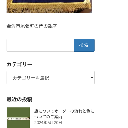
金沢市尾張町の昔の銀座
検
索:
カテゴリー
カ
テ
ゴ
リ
最近の投稿
ー
旗についてオーダーの流れと色に
ついてのご案内
2024年6月20日