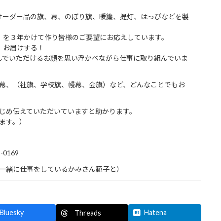
オーダー品の旗、幕、のぼり旗、暖簾、提灯、はっぴなどを製
」を３年かけて作り皆様のご要望にお応えしています。
、お届けする！
んでいただけるお顔を思い浮かべながら仕事に取り組んでいま
幕、（社旗、学校旗、幔幕、会旗）など、どんなことでもお
じめ伝えていただいていますと助かります。
します。）
0169
一緒に仕事をしているかみさん範子と）
Bluesky
Hatena
Threads