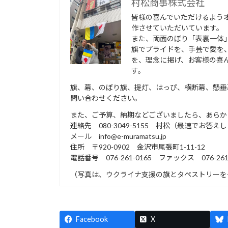
村松商事株式会社
皆様の喜んでいただけるよう
作させていただいています。
また、両面のぼり「表裏一体
旗でプライドを、手芸で愛を
を、理念に掲げ、お客様の喜
す。
旗、幕、のぼり旗、提灯、はっぴ、横断幕、懸垂
問い合わせください。
また、ご予算、納期などございましたら、あらか
連絡先 080-3049-5155 村松（最速でお答え
メール info@e-muramatsu.jp
住所 〒920-0902 金沢市尾張町1-11-12
電話番号 076-261-0165 ファックス 076-261-
（写真は、ウクライナ支援の旗とタペストリーを
Facebook
X