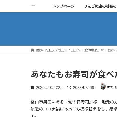
コ
ナ
トップページ
りんごの虫の社長の
ン
ビ
テ
ゲ
ン
ー
ツ
シ
へ
ョ
ス
ン
キ
に
旗の村松トップページ
ブログ
取扱商品一覧
のれ
ッ
移
プ
動
あなたもお寿司が食べ
最
2020年10月22日
2022年7月8日
村松
終
更
新
富山市奥田にある「蛇の目寿司」様 地元の
日
最近のコロナ禍にあっても模様替えをし、感
時
:
す。