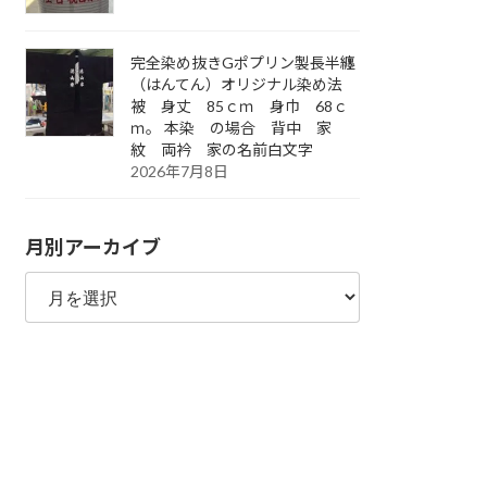
完全染め抜きGポプリン製長半纏
（はんてん）オリジナル染め法
被 身丈 85ｃｍ 身巾 68ｃ
ｍ。 本染 の場合 背中 家
紋 両衿 家の名前白文字
2026年7月8日
月別アーカイブ
月
別
ア
ー
カ
イ
ブ