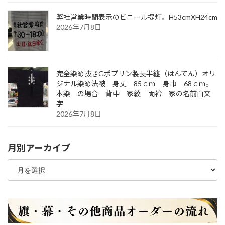
弊社営業時間表示のビニール提灯。H53cmXH24cm
2026年7月8日
完全染め抜きGポプリン製長半纏（はんてん）オリ
ジナル染め法被 身丈 85ｃｍ 身巾 68ｃｍ。
本染 の場合 背中 家紋 両衿 家の名前白文
字
2026年7月8日
月別アーカイブ
月
別
ア
ー
カ
イ
ブ